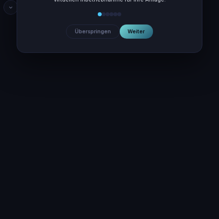
1.500.000 €
Anlageninvestition:
45.000 €
vIBN-Option (
3
%):
Überspringen
Weiter
Nächster Schritt