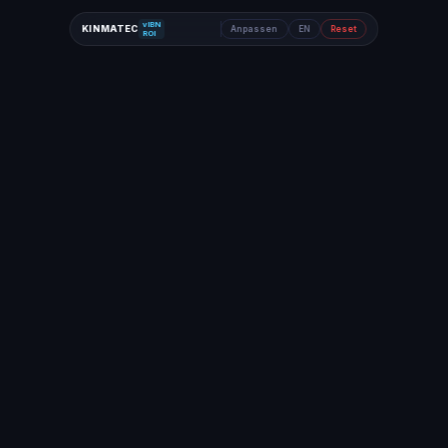
vIBN
KINMATEC
Anpassen
EN
Reset
ROI